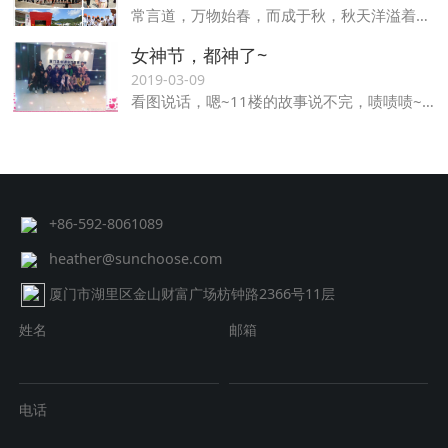
常言道，万物始春，而成于秋，秋天洋溢着丰收的喜悦，也孕育着成功的希望，在这美好时节，我们也迎来了晟创20周年庆。
女神节，都神了~
2019-03-09
看图说话，嗯~11楼的故事说不完，啧啧啧~~~
+86-592-8061089
heather@sunchoose.com
厦门市湖里区金山财富广场枋钟路2366号11层
姓名
邮箱
电话