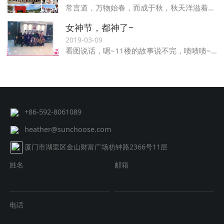
常言道，万物始春，而成于秋，秋天洋溢着丰收的喜悦，也孕育着成功的希望，在这美好时节，我们也迎来了晟创20周年庆。
女神节，都神了~
2019-03-09
看图说话，嗯~11楼的故事说不完，啧啧啧~~~
+86-592-8061089
heather@sunchoose.com
厦门市湖里区金山财富广场枋钟路2366号11层
姓名
邮箱
电话